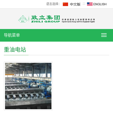
语言选择：
∷
导航菜单
导
航
菜
重油电站
单